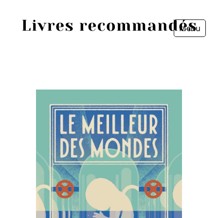
Menu
Fermer
Accueil
Episodes
Sources
Personnes
Livres
Livres les plus recommandés
Prix littéraires