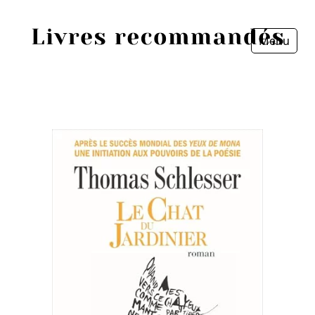
Menu
Fermer
Accueil
Episodes
Sources
Personnes
Livres
Livres les plus recommandés
Prix littéraires