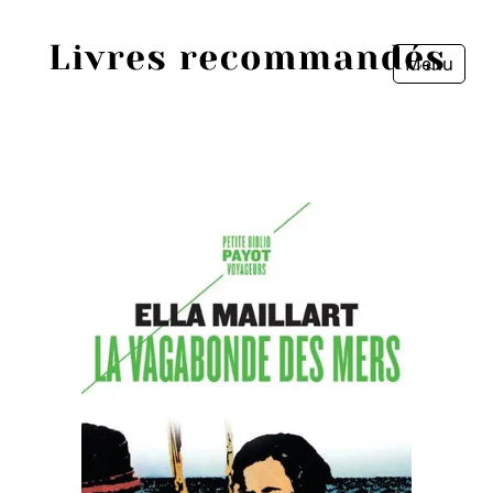
Menu
Fermer
Accueil
Episodes
Sources
Personnes
Livres
Livres les plus recommandés
Prix littéraires