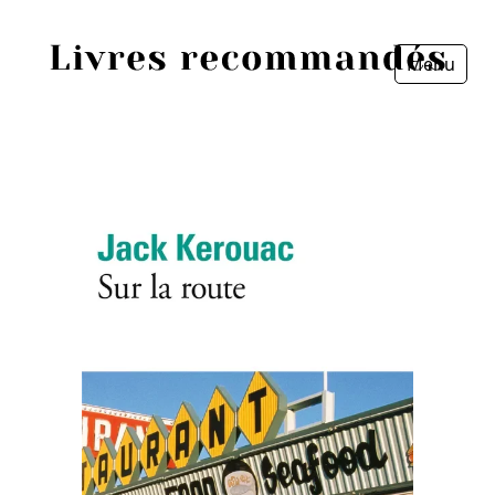
Menu
Fermer
Accueil
Episodes
Sources
Personnes
Livres
Livres les plus recommandés
Prix littéraires