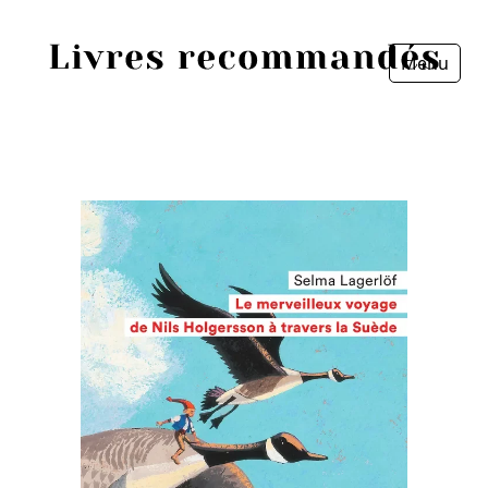
Menu
Fermer
Accueil
Episodes
Sources
Personnes
Livres
Livres les plus recommandés
Prix littéraires