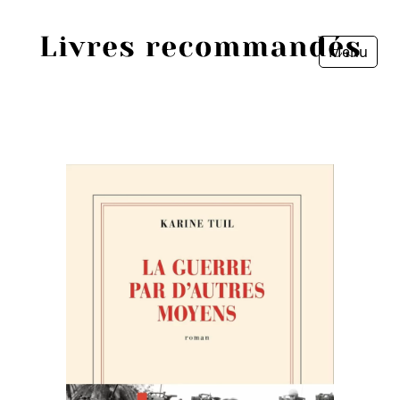
Menu
Fermer
Accueil
Episodes
Sources
Personnes
Livres
Livres les plus recommandés
Prix littéraires