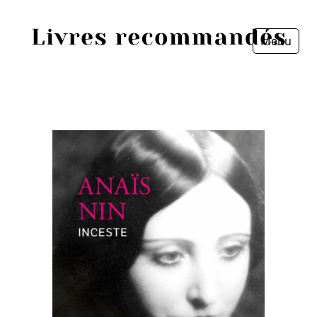
Menu
Fermer
Accueil
Episodes
Sources
Personnes
Livres
Livres les plus recommandés
Prix littéraires