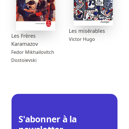
Les misérables
Les Frères
Victor Hugo
Karamazov
Fedor Mikhaïlovitch
Dostoïevski
S'abonner à la