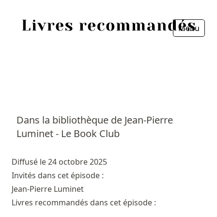
Menu
Fermer
Accueil
Episodes
Sources
Dans la bibliothèque de Jean-Pierre
Luminet - Le Book Club
Personnes
Livres
Diffusé le 24 octobre 2025
Invités dans cet épisode :
Livres les plus recommandés
Jean-Pierre Luminet
Livres recommandés dans cet épisode :
Prix littéraires