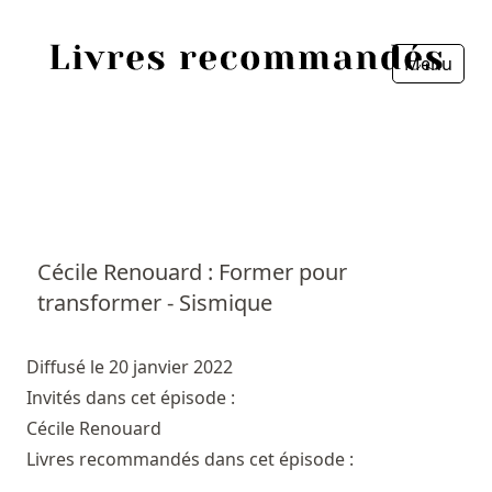
Menu
Fermer
Accueil
Episodes
Sources
Cécile Renouard : Former pour
transformer - Sismique
Personnes
Livres
Diffusé le 20 janvier 2022
Invités dans cet épisode :
Livres les plus recommandés
Cécile Renouard
Livres recommandés dans cet épisode :
Prix littéraires