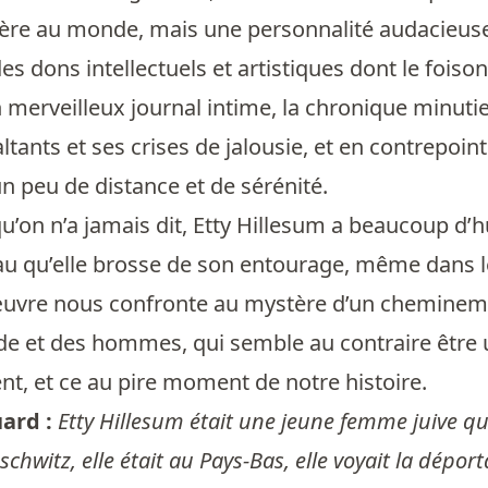
ère au monde, mais une personnalité audacieuse e
s dons intellectuels et artistiques dont le fois
n merveilleux journal intime, la chronique minuti
ants et ses crises de jalousie, et en contrepoi
n peu de distance et de sérénité.
qu’on n’a jamais dit, Etty Hillesum a beaucoup d’h
au qu’elle brosse de son entourage, même dans le
œuvre nous confronte au mystère d’un cheminemen
de et des hommes, qui semble au contraire être
t, et ce au pire moment de notre histoire.
uard :
Etty Hillesum était une jeune femme juive qui
chwitz, elle était au Pays-Bas, elle voyait la déport