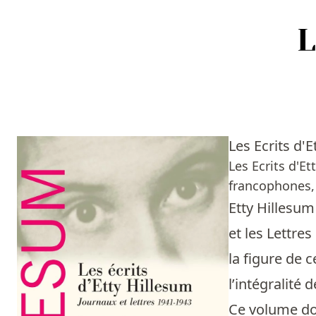
Accueil
Episodes
Les Ecrits d'E
Sources
Les Ecrits d'E
francophones, 
Personnes
Etty Hillesum
Livres
et les Lettre
la figure de 
Livres les plus recommandés
l’intégralité 
Prix littéraires
Ce volume do