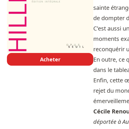
sainte étrang
de dompter de
C’est aussi u
moments exalt
reconquérir u
En outre, ce 
Acheter
dans le table
Enfin, cette 
rejet du mon
émerveillemen
Cécile Reno
déportée à Aus