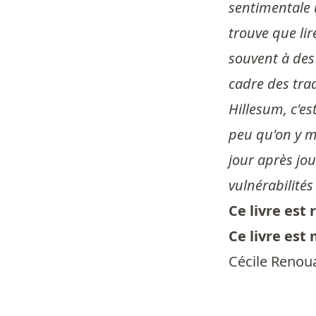
sentimentale u
trouve que li
souvent à des 
cadre des trad
Hillesum, c'est
peu qu'on y mé
jour après jou
vulnérabilités 
Ce livre es
Ce livre est
Cécile Renou