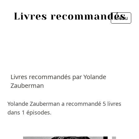
Menu
Fermer
Accueil
Episodes
Sources
Livres recommandés par Yolande
Zauberman
Personnes
Livres
Yolande Zauberman a recommandé 5 livres
dans 1 épisodes.
Livres les plus recommandés
Prix littéraires