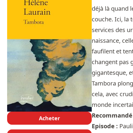
déjà là quand l
couche. Ici, la
services des ur
naissance, cell
faufilent et te
changent pas g
gigantesque, et
Tambora plongea
cela, avec crud
monde incertai
Recommandé 
Acheter
Episode :
Pauli