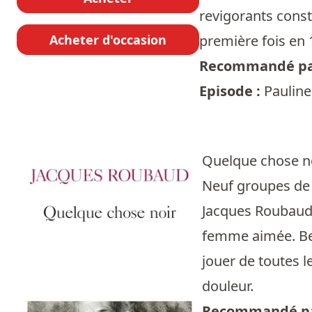
revigorants const
Acheter d'occasion
première fois en 1
Recommandé pa
Episode :
Pauline
Quelque chose n
Neuf groupes de n
Jacques Roubaud. 
femme aimée. Bea
jouer de toutes l
douleur.
Recommandé pa