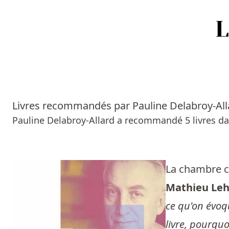
Accueil
Episodes
Livres recommandés par Pauline Delabroy-All
Sources
Pauline Delabroy-Allard a recommandé 5 livres da
Personnes
Livres
La chambre c
Mathieu Leh
Livres les plus recommandés
ce qu'on évoq
Prix littéraires
livre, pourqu