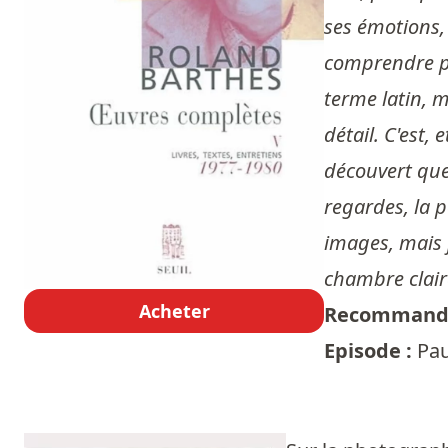
ses émotions, 
comprendre pou
terme latin, m
détail. C'est, 
découvert que 
regardes, la p
images, mais j
chambre claire
Acheter
Recommandé
Episode :
Pau