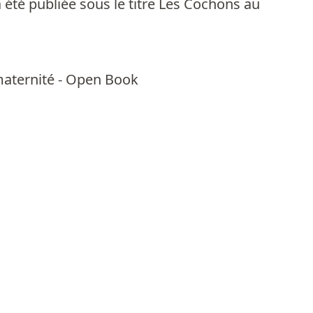
 été publiée sous le titre Les Cochons au
 maternité - Open Book