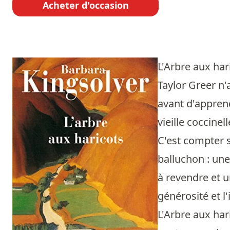
Acheter d'occasion
L'Arbre aux ha
Taylor Greer n'
avant d'apprend
vieille coccine
C'est compter s
balluchon : une
à revendre et u
générosité et l'
L'Arbre aux har