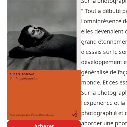
Sur la photograp
" Tout a débuté 
l'omniprésence de
elles devenaient 
grand étonnement)
d'essais sur le se
développement esq
généralisé de faço
monde. Et ces ess
Sur la photograph
l'expérience et l
photographié et qu
aborder une photo
Acheter