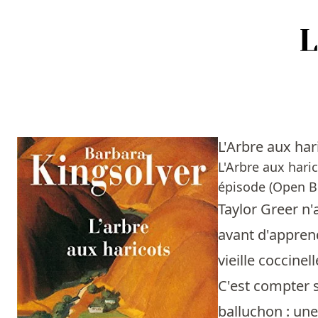
Accueil
Episodes
L'Arbre aux ha
Sources
L'Arbre aux hari
épisode (Open B
Personnes
Taylor Greer n'
Livres
avant d'apprend
vieille coccine
Livres les plus recommandés
C'est compter s
Prix littéraires
balluchon : une