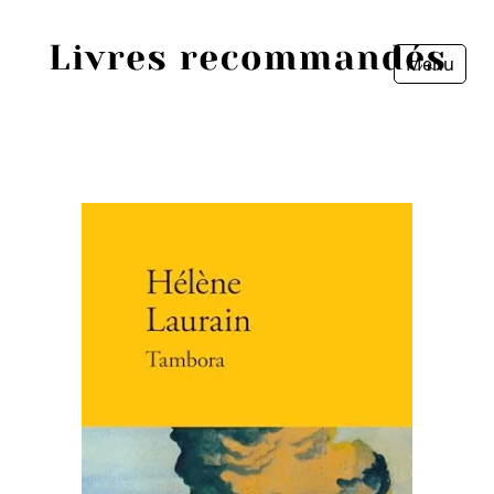
Menu
Fermer
Accueil
Episodes
Sources
Personnes
Livres
Livres les plus recommandés
Prix littéraires