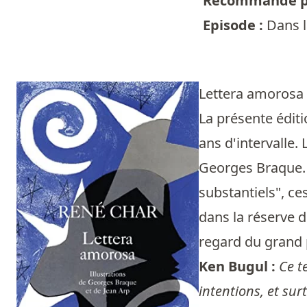
Recommandé p
Episode :
Dans l
Lettera amorosa
La présente édit
ans d'intervalle.
Georges Braque. [
substantiels", ce
dans la réserve d
regard du grand pu
Ken Bugul :
Ce t
intentions, et su