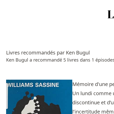
Accueil
Episodes
Livres recommandés par Ken Bugul
Sources
Ken Bugul a recommandé 5 livres dans 1 épisodes
Personnes
Livres
Mémoire d'une p
Un lundi comme un
Livres les plus recommandés
discontinue et d’
Prix littéraires
l’incertitude mêm