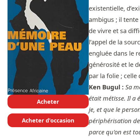
existentielle, d’ex
ambigus ; il tente
de vivre et sa di
l’appel de la sou
engluée dans le re
générosité et le d
par la folie ; cell
Ken Bugul :
Sa mè
était métisse. Il a
Acheter
je, et que le perso
Acheter d'occasion
périphérisation des
parce qu'on est to