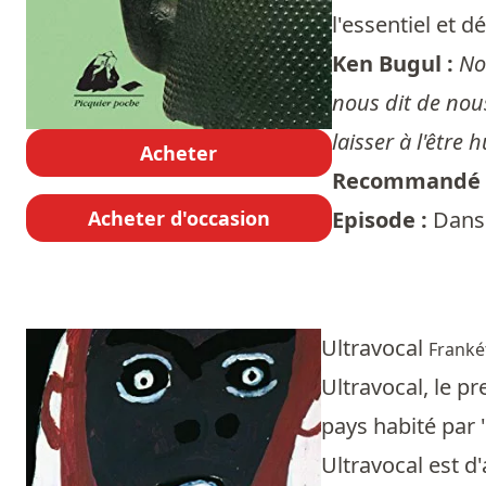
l'essentiel et d
Ken Bugul :
No
nous dit de nous
laisser à l'être
Acheter
Recommandé 
Acheter d'occasion
Episode :
Dans 
Ultravocal
Franké
Ultravocal, le pr
pays habité par 
Ultravocal est d'