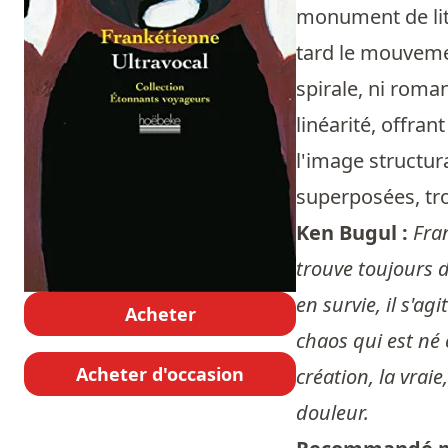
monument de lit
tard le mouvemen
spirale, ni roma
linéarité, offran
l'image structur
superposées, tro
Ken Bugul :
Fra
trouve toujours d
en survie, il s'a
Acheter
chaos qui est né 
Acheter d'occasion
création, la vrai
douleur.