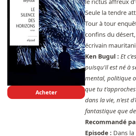
le rictus affreux 
Seule la tendre at
Tour à tour enquê
confins du désert,
écrivain mauritani
Ken Bugul :
Et c'
puisqu'il est né à 
mental, politique o
que tu t'approches
Acheter
dans la vie, n'est d
fantastique que de 
Recommandé pa
Episode :
Dans la