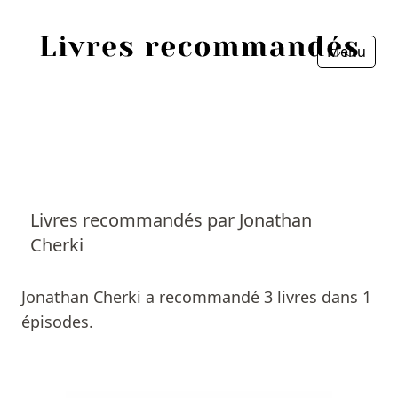
Menu
Fermer
Accueil
Episodes
Sources
Livres recommandés par Jonathan
Cherki
Personnes
Livres
Jonathan Cherki a recommandé 3 livres dans 1
épisodes.
Livres les plus recommandés
Prix littéraires