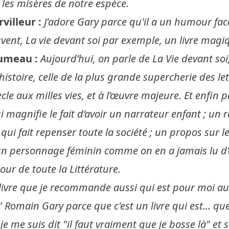
s les misères de notre espèce.
villeur :
J'adore Gary parce qu'il a un humour face
ouvent, La vie devant soi par exemple, un livre magi
umeau :
Aujourd’hui, on parle de La Vie devant so
histoire, celle de la plus grande supercherie des le
e aux milles vies, et à l’œuvre majeure. Et enfin p
ui magnifie le fait d’avoir un narrateur enfant ; u
qui fait repenser toute la société ; un propos sur 
un personnage féminin comme on en a jamais lu d’aut
our de toute la Littérature.
livre que je recommande aussi qui est pour moi aus
" Romain Gary parce que c'est un livre qui est... que
je me suis dit "il faut vraiment que je bosse là" et s