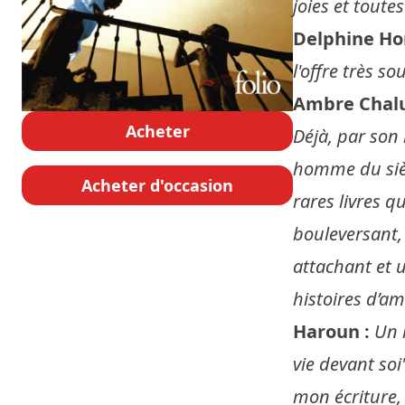
joies et toute
Delphine Hor
l'offre très s
Ambre Chal
Acheter
Déjà, par son 
homme du siècl
Acheter d'occasion
rares livres q
bouleversant, 
attachant et 
histoires d’am
Haroun :
Un 
vie devant soi
mon écriture, 