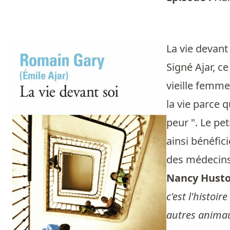
La vie devant
Signé Ajar, c
vieille femme
la vie parce 
peur ". Le pet
ainsi bénéfic
des médecins.
Nancy Husto
c'est l'histoi
autres animaux