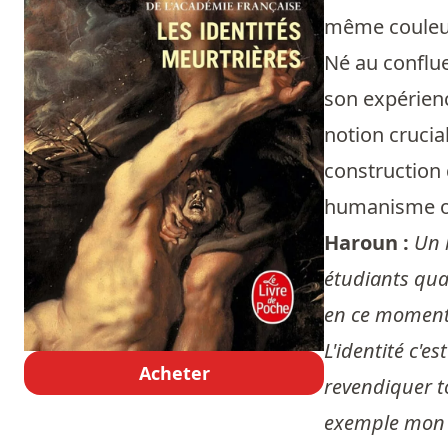
même couleu
Né au conflue
son expérienc
notion crucia
construction q
humanisme ouve
Haroun :
Un 
étudiants qua
en ce moment 
L'identité c'es
Acheter
revendiquer to
exemple mon id