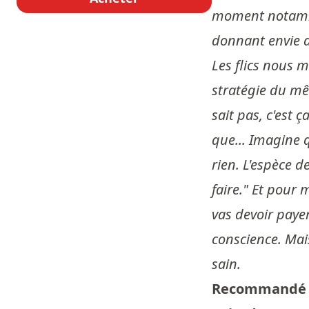
moment notammen
donnant envie a
Les flics nous m
stratégie du mêm
sait pas, c'est ç
que... Imagine q
rien. L'espèce de
faire." Et pour 
vas devoir payer
conscience. Mais
sain.
Recommandé 