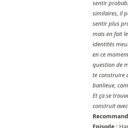
sentir probab
similaires, il
sentir plus pr
mais en fait l
identités meu
en ce moment a
question de mes
te construire 
banlieue, camp
Et ça se trouv
construit avec 
Recommandé
Episode :
Har