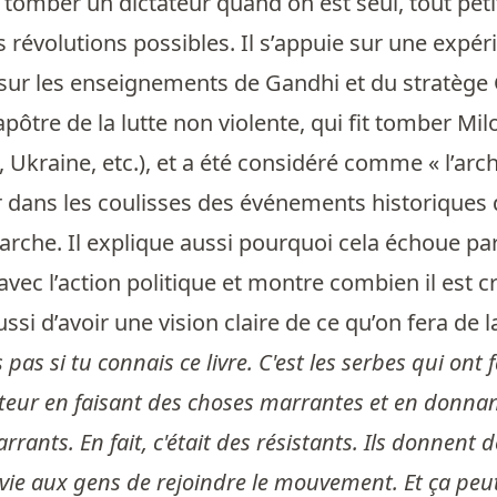
tomber un dictateur quand on est seul, tout peti
des révolutions possibles. Il s’appuie sur une ex
sur les enseignements de Gandhi et du stratège G
pôtre de la lutte non violente, qui fit tomber Milo
, Ukraine, etc.), et a été considéré comme « l’ar
r dans les coulisses des événements historiques d
che. Il explique aussi pourquoi cela échoue pa
e avec l’action politique et montre combien il est 
ssi d’avoir une vision claire de ce qu’on fera de l
s pas si tu connais ce livre. C'est les serbes qui on
teur en faisant des choses marrantes et en donnant
arrants. En fait, c'était des résistants. Ils donnen
ie aux gens de rejoindre le mouvement. Et ça peut