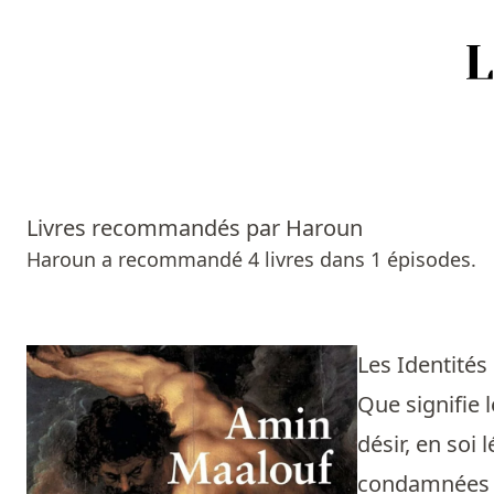
Accueil
Episodes
Livres recommandés par Haroun
Sources
Haroun a recommandé 4 livres dans 1 épisodes.
Personnes
Livres
Les Identités
Que signifie l
Livres les plus recommandés
désir, en soi 
Prix littéraires
condamnées à 