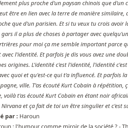
lement plus proche d'un paysan chinois que d'un cit
 peut être en lien avec la terre de manière similaire
oche que d'un parisien. Et si tu veux tu crois avoi
e gars il a plus de choses à partager avec quelqu'u
rtrières pour moi ça me semble important parce qu'
vec l'identité. Et parfois je dis vous avez une do
 origines. L'identité c'est l'identité, l'identité c'es
avec quoi et qu'est-ce qui t'a influencé. Et parfois 
agne, ville. T'as écouté Kurt Cobain à répétition, ça 
e, voilà t'as écouté Kurt Cobain en étant noir afric
Nirvana et ça fait de toi un être singulier et c'est s
 par :
Haroun
oun : l'humour comme miroir de la société ? - T