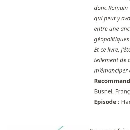
donc Romain G
qui peut y avo
entre une anci
géopolitiques 
Et ce livre, j'é
tellement de c
m'émanciper de
Recommandé
Busnel
,
Franç
Episode :
Har