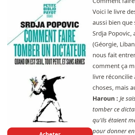
Comment faire 
Voici le livre 
aussi bien que 
Srdja Popovic, a
(Géorgie, Liban
nous fait entre
comment ça mar
livre réconcili
choses, mais au
Haroun :
Je sai
tomber ce dicta
qu'ils étaient m
pour donner env
Acheter