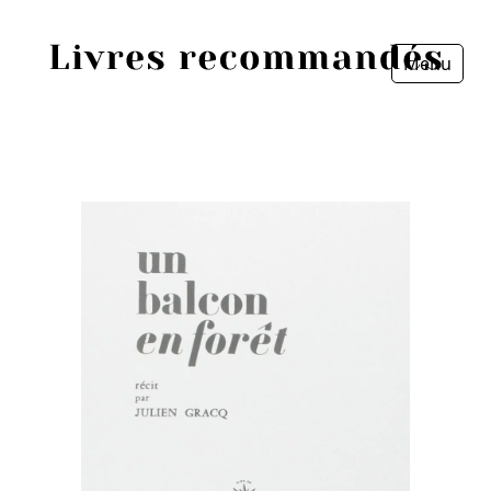
Menu
Fermer
Accueil
Episodes
Sources
Personnes
Livres
Livres les plus recommandés
Prix littéraires