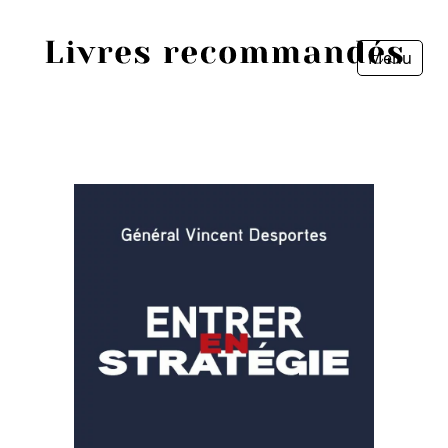
Menu
Fermer
Accueil
Episodes
Sources
Personnes
Livres
Livres les plus recommandés
Prix littéraires