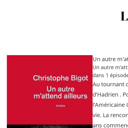
Accueil
Episodes
Un autre m'at
Sources
Un autre m'att
dans 1 épisode
Personnes
Au tournant d
Livres
d’Hadrien . Po
l’Américaine 
Livres les plus recommandés
vie. La renco
Prix littéraires
ans commence