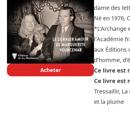
dame des let
Né en 1976, C
*L'Archange e
l'Académie fr
aux Éditions 
d’homme, d’éc
Acheter
Ce livre es
Ce livre est
Tressaillir, 
et la plume