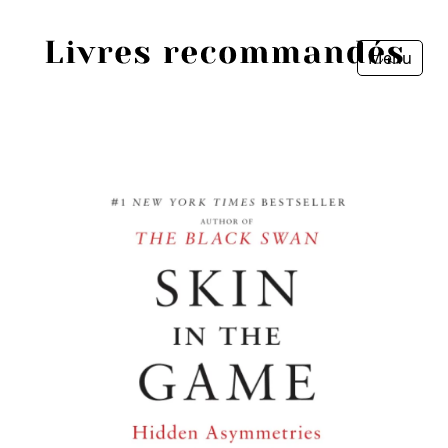
Menu
Fermer
Accueil
Episodes
Sources
Personnes
Livres
Livres les plus recommandés
Prix littéraires