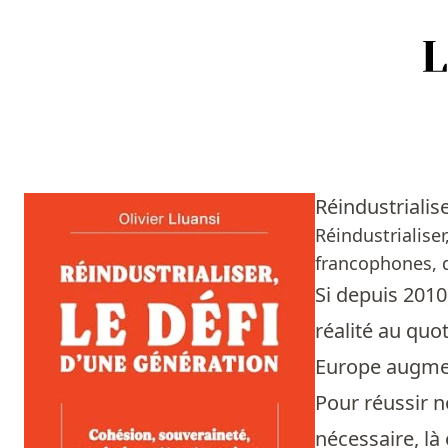
Accueil
Episodes
Réindustrialis
Sources
Réindustrialise
francophones, d
Personnes
Si depuis 2010
Livres
réalité au quo
Europe augment
Livres les plus recommandés
Pour réussir n
Prix littéraires
nécessaire, là