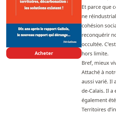
Et parce que c
ne réindustria
cohésion socia
reconquérir no
occultée. C’e
Acheter
hors limite.
Bref, mieux viv
Attaché à notre
aussi varié. I
de-Calais. Il a
également été c
Territoires d’