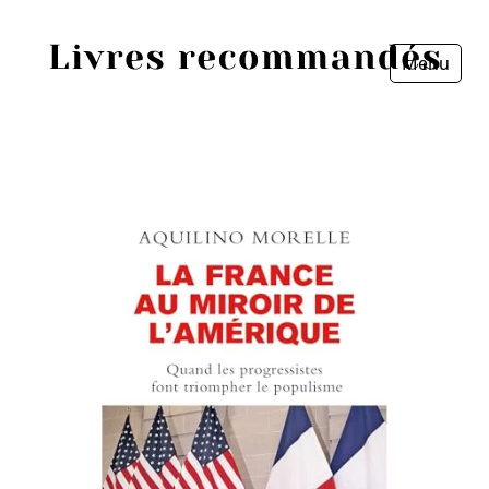
Menu
Fermer
Accueil
Episodes
Sources
Personnes
Livres
Livres les plus recommandés
Prix littéraires