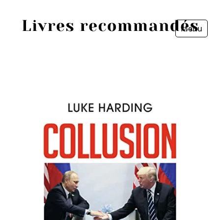
Menu
Fermer
Accueil
Episodes
Sources
Personnes
Livres
Livres les plus recommandés
Prix littéraires