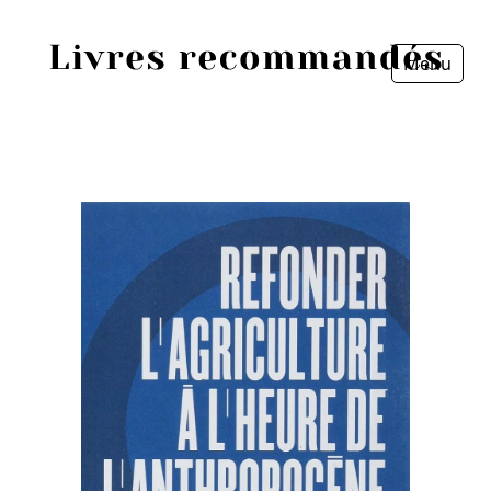
Menu
Fermer
Accueil
Episodes
Sources
Personnes
Livres
Livres les plus recommandés
Prix littéraires