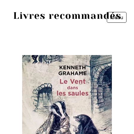
Menu
Fermer
Accueil
Episodes
Sources
Personnes
Livres
Livres les plus recommandés
Prix littéraires