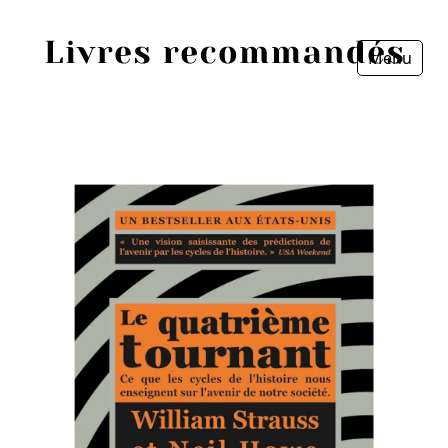
Menu
Fermer
Accueil
Episodes
Sources
Personnes
Livres
Livres les plus recommandés
Prix littéraires