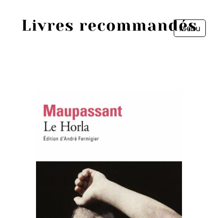
Menu
Fermer
Accueil
Episodes
Sources
Personnes
Livres
Livres les plus recommandés
Prix littéraires