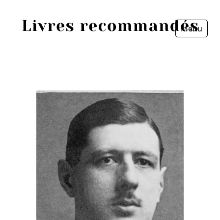
Menu
Fermer
Accueil
Episodes
Sources
Personnes
Livres
Livres les plus recommandés
Prix littéraires