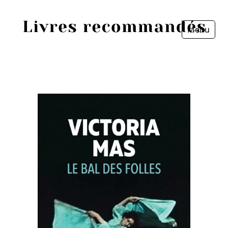
Menu
Fermer
Accueil
Episodes
Sources
Personnes
Livres
Livres les plus recommandés
Prix littéraires