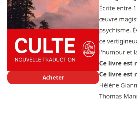
Écrite entre 
œuvre magistr
psychisme. Év
ce vertigineu
l'humour et l
Ce livre es
Ce livre est
Acheter
Hélène Giann
Thomas Mann -