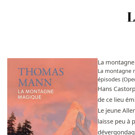
Accueil
Episodes
La montagne
Sources
La montagne m
épisodes (Open 
Personnes
Hans Castorp 
Livres
de ce lieu ém
Le jeune All
Livres les plus recommandés
laisse peu à 
Prix littéraires
dévergondage