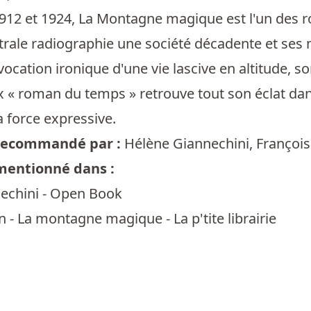
1912 et 1924, La Montagne magique est l'un des 
ale radiographie une société décadente et ses m
ocation ironique d'une vie lascive en altitude,
x « roman du temps » retrouve tout son éclat dan
a force expressive.
t recommandé par :
Hélène Giannechini
,
François
 mentionné dans :
echini - Open Book
 La montagne magique - La p'tite librairie