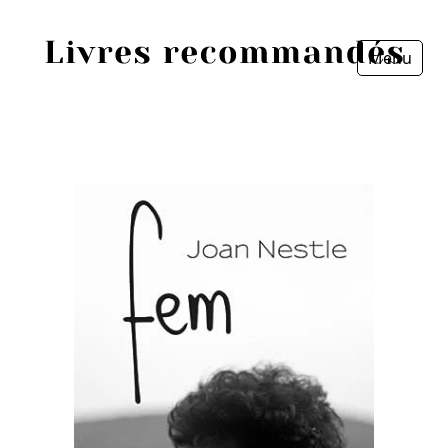
Menu
Fermer
Accueil
Episodes
Sources
Personnes
Livres
Livres les plus recommandés
Prix littéraires