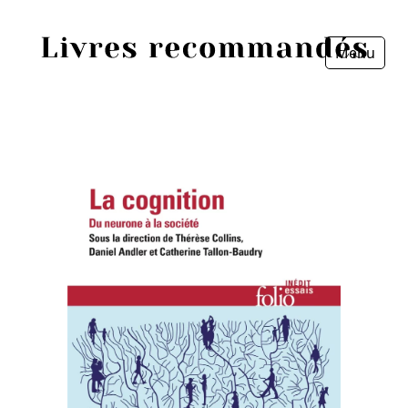
Menu
Fermer
Accueil
Episodes
Sources
Personnes
Livres
Livres les plus recommandés
Prix littéraires