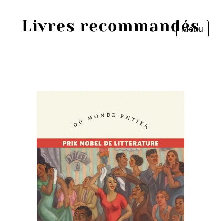
Menu
Fermer
Accueil
Episodes
Sources
Personnes
Livres
Livres les plus recommandés
Prix littéraires