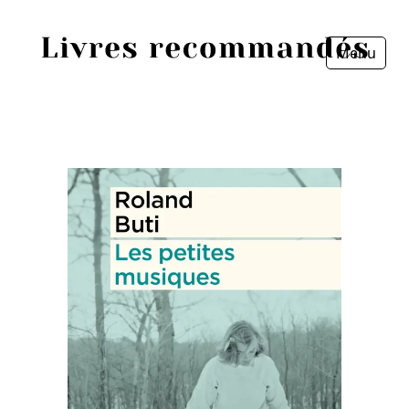
Menu
Fermer
Accueil
Episodes
Sources
Personnes
Livres
Livres les plus recommandés
Prix littéraires