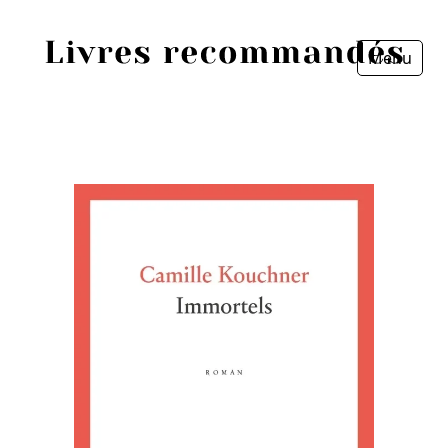
Menu
Fermer
Accueil
Episodes
Sources
Personnes
Livres
Livres les plus recommandés
Prix littéraires