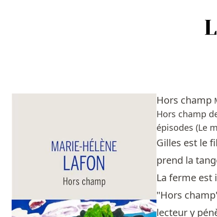
Accueil
Episodes
Hors champ
Sources
Hors champ de 
épisodes (Le m
Personnes
Gilles est le 
Livres
prend la tang
La ferme est 
Livres les plus recommandés
"Hors champ" 
Prix littéraires
lecteur y pénè