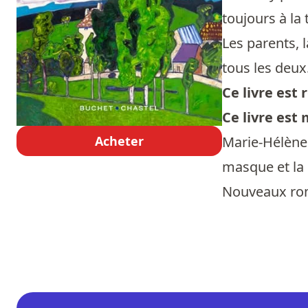
toujours à la
Les parents, 
tous les deux
Ce livre es
Ce livre est
Acheter
Marie-Hélène 
masque et la
Nouveaux roma