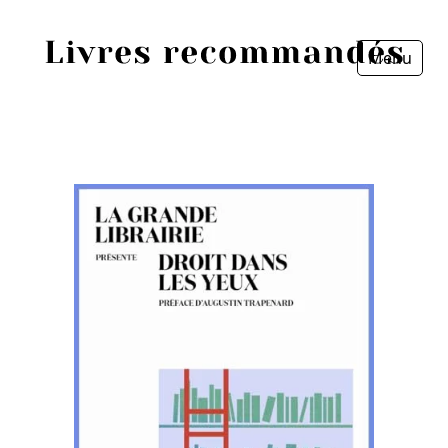
Menu
Fermer
Accueil
Episodes
Sources
Personnes
Livres
Livres les plus recommandés
Prix littéraires