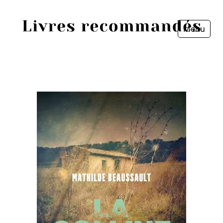
Menu
Fermer
Accueil
Episodes
Sources
Personnes
Livres
Livres les plus recommandés
Prix littéraires