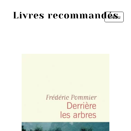
Menu
Fermer
Accueil
Episodes
Sources
Personnes
Livres
Livres les plus recommandés
Prix littéraires