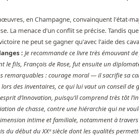
uvres, en Champagne, convainquent l'état-major 
sse. La menace d'un conflit se précise. Tandis q
 victoire ne peut se gagner qu'avec l'aide des caval
langes :
Je recommande ce livre très émouvant de 
nt le fils, François de Rose, fut ensuite un diplo
remarquables : courage moral — il sacrifie sa carri
e lors des inventaires, ce qui lui vaut un conseil d
esprit d’innovation, puisqu’il comprend très tôt l’in
iation de chasse, contre une hiérarchie qui ne voulai
 dimension intime et familiale, notamment à travers
ais du début du XXᵉ siècle dont les qualités perme