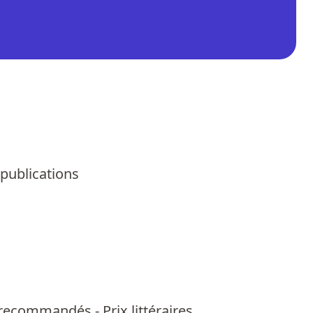
 publications
us recommandés
-
Prix littéraires