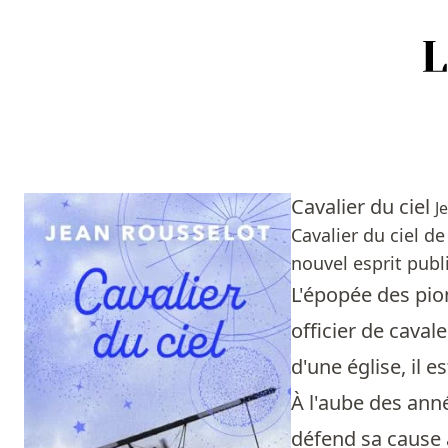
Accueil
Episodes
Cavalier du ciel
J
Sources
Cavalier du ciel d
nouvel esprit publi
Personnes
L'épopée des pion
Livres
officier de cavale
d'une église, il 
Livres les plus recommandés
À l'aube des année
Prix littéraires
défend sa cause a