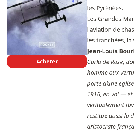
les Pyrénées.
Les Grandes Manœ
l'aviation de cha
les tranchées, la
Jean-Louis Bour
Acheter
Carlo de Rose, do
homme aux vertus 
porte d’une églis
1916, en vol — et 
véritablement l’av
restitue aussi la
aristocrate franç