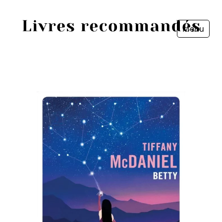
Menu
Fermer
Accueil
Episodes
Sources
Personnes
Livres
Livres les plus recommandés
Prix littéraires