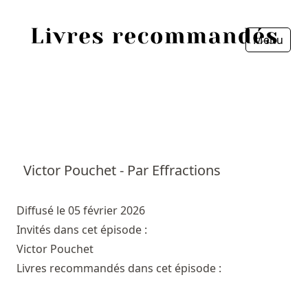
Menu
Fermer
Accueil
Episodes
Sources
Victor Pouchet - Par Effractions
Personnes
Diffusé le 05 février 2026
Livres
Invités dans cet épisode :
Victor Pouchet
Livres les plus recommandés
Livres recommandés dans cet épisode :
Prix littéraires