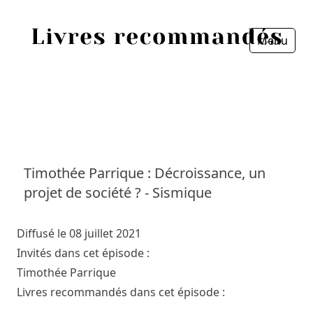
Menu
Fermer
Accueil
Episodes
Sources
Timothée Parrique : Décroissance, un
projet de société ? - Sismique
Personnes
Livres
Diffusé le 08 juillet 2021
Invités dans cet épisode :
Livres les plus recommandés
Timothée Parrique
Livres recommandés dans cet épisode :
Prix littéraires