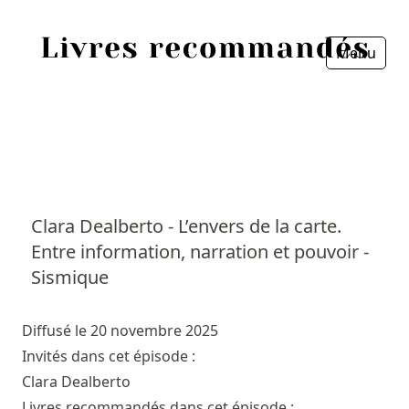
Menu
Fermer
Accueil
Episodes
Sources
Clara Dealberto - L’envers de la carte.
Entre information, narration et pouvoir -
Personnes
Sismique
Livres
Diffusé le 20 novembre 2025
Livres les plus recommandés
Invités dans cet épisode :
Clara Dealberto
Prix littéraires
Livres recommandés dans cet épisode :