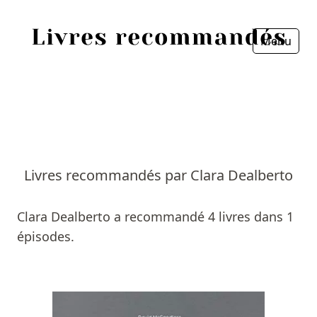
Menu
Fermer
Accueil
Episodes
Sources
Livres recommandés par Clara Dealberto
Personnes
Clara Dealberto a recommandé 4 livres dans 1
Livres
épisodes.
Livres les plus recommandés
Prix littéraires