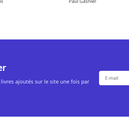
as
Paul Gasnier
er
E-mail
livres ajoutés sur le site une fois par