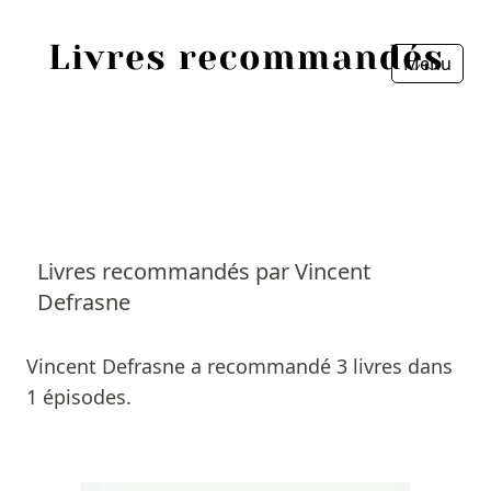
Menu
Fermer
Accueil
Episodes
Sources
Livres recommandés par Vincent
Defrasne
Personnes
Livres
Vincent Defrasne a recommandé 3 livres dans
1 épisodes.
Livres les plus recommandés
Prix littéraires