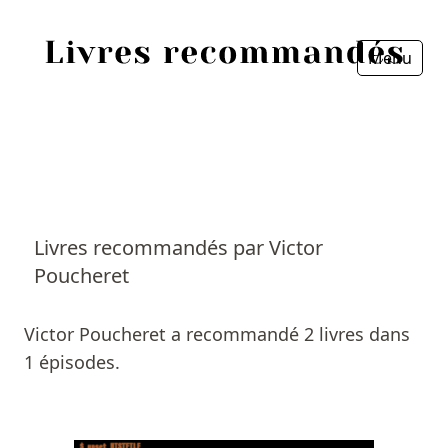
Menu
Fermer
Accueil
Episodes
Sources
Livres recommandés par Victor
Poucheret
Personnes
Livres
Victor Poucheret a recommandé 2 livres dans
1 épisodes.
Livres les plus recommandés
Prix littéraires