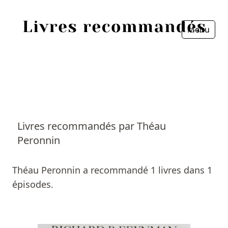
Menu
Fermer
Accueil
Episodes
Sources
Livres recommandés par Théau
Peronnin
Personnes
Livres
Théau Peronnin a recommandé 1 livres dans 1
épisodes.
Livres les plus recommandés
Prix littéraires